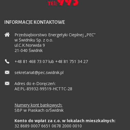
INFORMACJE
KONTAKTOWE
Przedsiębiorstwo Energetyki Cieplnej „PEC”
w Świdniku Sp. z o.o.
ul.C.K.Norwida 9
21-040 Świdnik
+48 81 468 73 07 lub +48 81 751 34 27
sekretariat@pec.swidnik.pl
Adres do e-Doręczeń:
AE:PL-85932-99519-HCTTC-28
Numery kont bankowych:
SBP w Piaskach o/Świdnik
Konto do wpłat za c.o. w lokalach mieszkalnych:
32 8689 0007 6651 0678 2000 0010