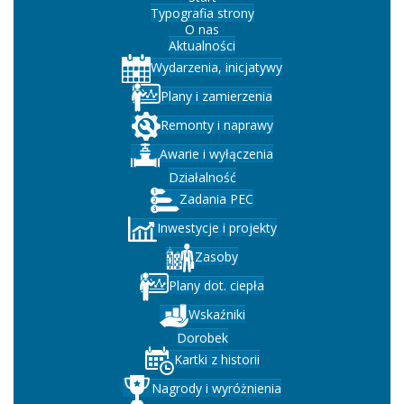
Typografia strony
O nas
Aktualności
Wydarzenia, inicjatywy
Plany i zamierzenia
Remonty i naprawy
Awarie i wyłączenia
Działalność
Zadania PEC
Inwestycje i projekty
Zasoby
Plany dot. ciepła
Wskaźniki
Dorobek
Kartki z historii
Nagrody i wyróżnienia