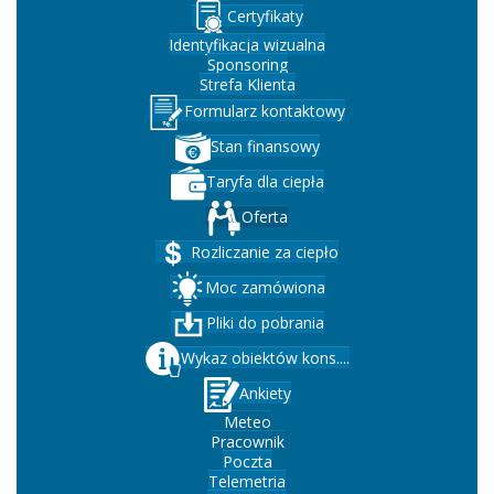
Certyfikaty
Identyfikacja wizualna
Sponsoring
Strefa Klienta
Formularz kontaktowy
Stan finansowy
Taryfa dla ciepła
Oferta
Rozliczanie za ciepło
Moc zamówiona
Pliki do pobrania
Wykaz obiektów kons....
Ankiety
Meteo
Pracownik
Poczta
Telemetria