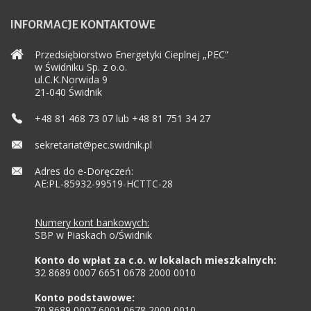
INFORMACJE
KONTAKTOWE
Przedsiębiorstwo Energetyki Cieplnej „PEC”
w Świdniku Sp. z o.o.
ul.C.K.Norwida 9
21-040 Świdnik
+48 81 468 73 07 lub +48 81 751 34 27
sekretariat@pec.swidnik.pl
Adres do e-Doręczeń:
AE:PL-85932-99519-HCTTC-28
Numery kont bankowych:
SBP w Piaskach o/Świdnik
Konto do wpłat za c.o. w lokalach mieszkalnych:
32 8689 0007 6651 0678 2000 0010
Konto podstawowe:
70 8689 0007 6001 0678 2000 0010