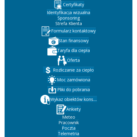
Certyfikaty
Identyfikacja wizualna
Sponsoring
Strefa Klienta
Formularz kontaktowy
Stan finansowy
Taryfa dla ciepła
Oferta
Rozliczanie za ciepło
Moc zamówiona
Pliki do pobrania
Wykaz obiektów kons....
Ankiety
Meteo
Pracownik
Poczta
Telemetria