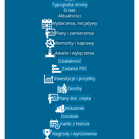
Typografia strony
O nas
Aktualności
Wydarzenia, inicjatywy
Plany i zamierzenia
Remonty i naprawy
Awarie i wyłączenia
Działalność
Zadania PEC
Inwestycje i projekty
Zasoby
Plany dot. ciepła
Wskaźniki
Dorobek
Kartki z historii
Nagrody i wyróżnienia