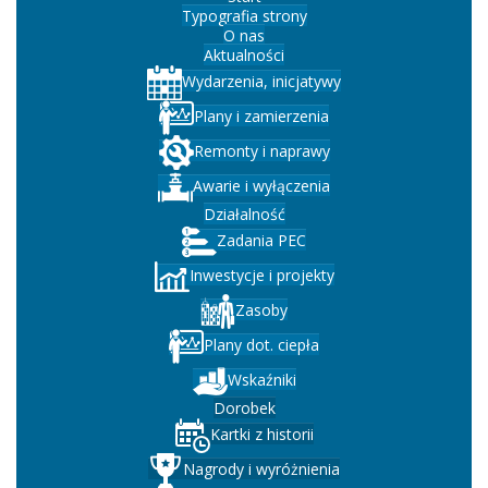
Typografia strony
O nas
Aktualności
Wydarzenia, inicjatywy
Plany i zamierzenia
Remonty i naprawy
Awarie i wyłączenia
Działalność
Zadania PEC
Inwestycje i projekty
Zasoby
Plany dot. ciepła
Wskaźniki
Dorobek
Kartki z historii
Nagrody i wyróżnienia