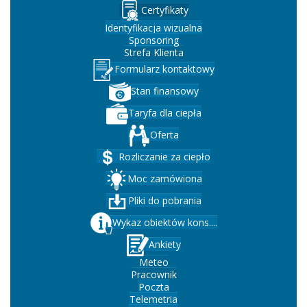
Certyfikaty
Identyfikacja wizualna
Sponsoring
Strefa Klienta
Formularz kontaktowy
Stan finansowy
Taryfa dla ciepła
Oferta
Rozliczanie za ciepło
Moc zamówiona
Pliki do pobrania
Wykaz obiektów kons....
Ankiety
Meteo
Pracownik
Poczta
Telemetria