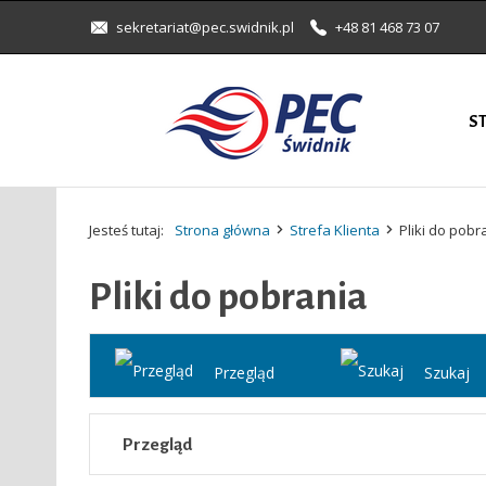
sekretariat@pec.swidnik.pl
+48 81 468 73 07
S
Jesteś tutaj:
Strona główna
Strefa Klienta
Pliki do pobr
Pliki do pobrania
Przegląd
Szukaj
Przegląd