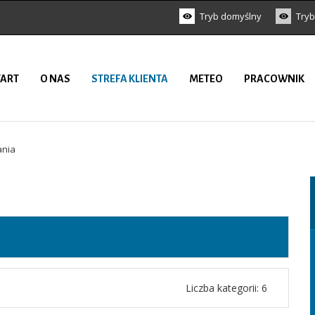
Tryb domyślny
Tryb
TART
O NAS
STREFA KLIENTA
METEO
PRACOWNIK
ania
Liczba kategorii: 6