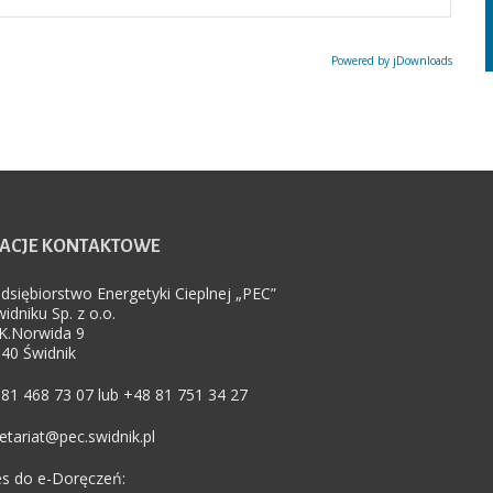
Powered by jDownloads
ACJE
KONTAKTOWE
dsiębiorstwo Energetyki Cieplnej „PEC”
idniku Sp. z o.o.
.K.Norwida 9
40 Świdnik
81 468 73 07 lub +48 81 751 34 27
etariat@pec.swidnik.pl
s do e-Doręczeń: