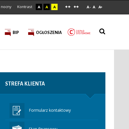
 nocny
Kontrast
A
A
A
A
A
A
-
+
BIP
OGŁOSZENIA
STREFA
KLIENTA
Formularz kontaktowy
Stan finansowy