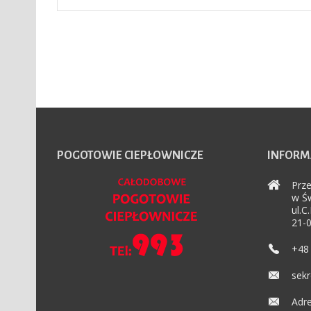
POGOTOWIE
CIEPŁOWNICZE
INFORM
Prze
w Św
ul.C
21-0
+48 
sekr
Adre