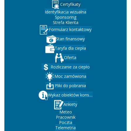
Certyfikaty
Identyfikacja wizualna
Sponsoring
Strefa Klienta
Formularz kontaktowy
Stan finansowy
Taryfa dla ciepła
Oferta
Rozliczanie za ciepło
Moc zamówiona
Pliki do pobrania
Wykaz obiektów kons....
Ankiety
Meteo
Pracownik
Poczta
Telemetria