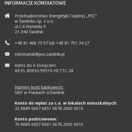
INFORMACJE
KONTAKTOWE
Przedsiębiorstwo Energetyki Cieplnej „PEC”
w Świdniku Sp. z o.o.
ul.C.K.Norwida 9
21-040 Świdnik
+48 81 468 73 07 lub +48 81 751 34 27
sekretariat@pec.swidnik.pl
Adres do e-Doręczeń:
AE:PL-85932-99519-HCTTC-28
Numery kont bankowych:
SBP w Piaskach o/Świdnik
Konto do wpłat za c.o. w lokalach mieszkalnych:
32 8689 0007 6651 0678 2000 0010
Konto podstawowe:
70 8689 0007 6001 0678 2000 0010