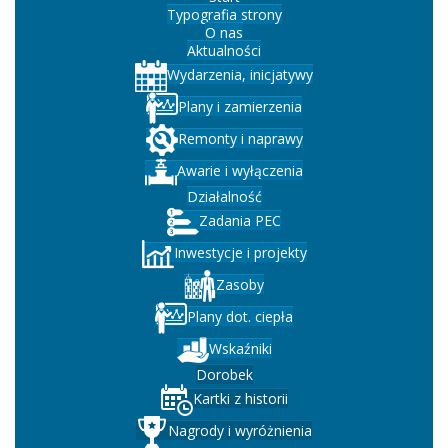
Typografia strony
O nas
Aktualności
Wydarzenia, inicjatywy
Plany i zamierzenia
Remonty i naprawy
Awarie i wyłączenia
Działalność
Zadania PEC
Inwestycje i projekty
Zasoby
Plany dot. ciepła
Wskaźniki
Dorobek
Kartki z historii
Nagrody i wyróżnienia