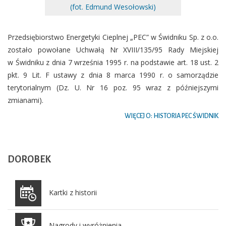
(fot. Edmund Wesołowski)
Przedsiębiorstwo Energetyki Cieplnej „PEC” w Świdniku Sp. z o.o.
zostało powołane Uchwałą Nr XVIII/135/95 Rady Miejskiej
w Świdniku z dnia 7 września 1995 r. na podstawie art. 18 ust. 2
pkt. 9 Lit. F ustawy z dnia 8 marca 1990 r. o samorządzie
terytorialnym (Dz. U. Nr 16 poz. 95 wraz z późniejszymi
zmianami).
WIĘCEJ O: HISTORIA PEC ŚWIDNIK
DOROBEK
Kartki z historii
Nagrody i wyróżnienia